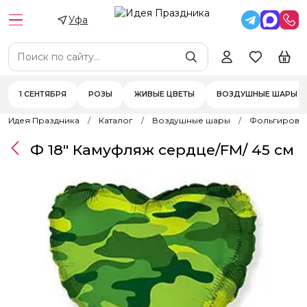
Уфа
1 СЕНТЯБРЯ
РОЗЫ
ЖИВЫЕ ЦВЕТЫ
ВОЗДУШНЫЕ ШАРЫ
Идея Праздника
Каталог
Воздушные шары
Фольгирова
Ф 18" Камуфляж сердце/FM/ 45 см