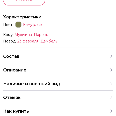
Характеристики
Цвет:
Камуфляж
Кому:
Мужчина
Парень
Повод:
23 февраля
Дембель
Состав
Описание
Наличие и внешний вид
Каждый набор шаров создается с учетом
Отзывы
индивидуальных предпочтений и тематики праздника. На
нашем сайте представлены различные варианты
4.9
оформления и комбинаций. В случае отсутствия
Как купить
определенных шаров, мы предложим аналогичные по
286 Оценок
203 Отзывов
2 049 Заказов