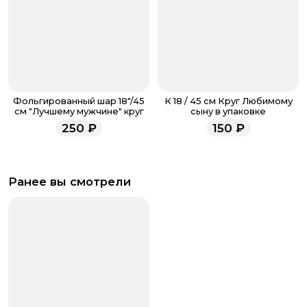
Фольгированный шар 18"/45
К 18 / 45 см Круг Любимому
см "Лучшему мужчине" круг
сыну в упаковке
250
₽
150
₽
Ранее вы смотрели