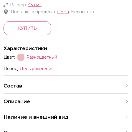
Размер:
45 см
Доставка в пределах
г.
Уфа
: Бесплатно
КУПИТЬ
Характеристики
Цвет:
Разноцветный
Повод:
День рождения
Состав
Описание
Фольгированные шары в форме цифр с гелием летают
Наличие и внешний вид
диаметр 45см Идеально для мероприятий тем или иным
образом связанное с конкретным числом выпускной
Каждый набор шаров создается с учетом
Новый год день рождения юбилей корпоративные и