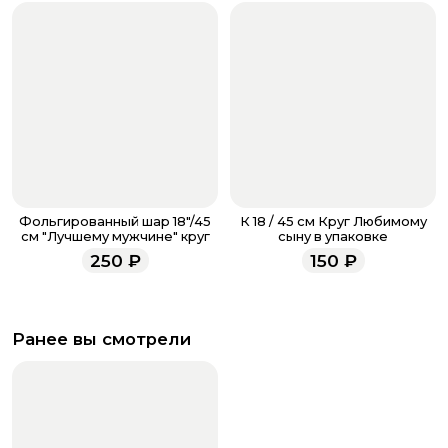
Фольгированный шар 18"/45
К 18 / 45 см Круг Любимому
см "Лучшему мужчине" круг
сыну в упаковке
250
₽
150
₽
Ранее вы смотрели