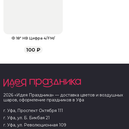
Ф 18" HB Цифра 4/FM/
100
₽
2026
«
Идея Праздника
» — доставка цветов и воздушных
шаров, оформление праздников в
Уфа
г. Уфа, Проспект Октября 111
г. Уфа, ул. Б. Бикбая 21
г. Уфа, ул. Революционная 109