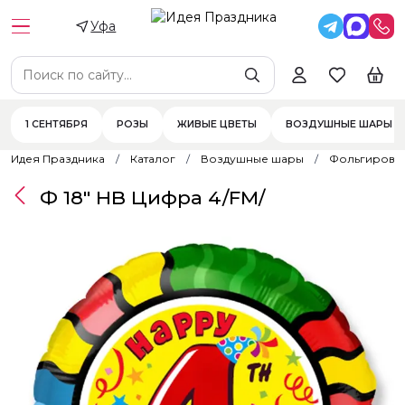
Уфа
1 СЕНТЯБРЯ
РОЗЫ
ЖИВЫЕ ЦВЕТЫ
ВОЗДУШНЫЕ ШАРЫ
Идея Праздника
Каталог
Воздушные шары
Фольгирова
Ф 18" HB Цифра 4/FM/