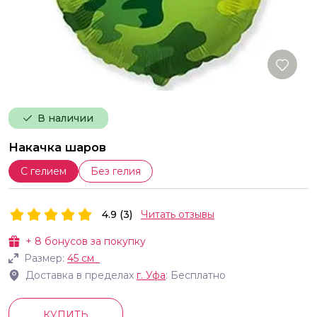
В наличии
Накачка шаров
С гелием
Без гелия
4.9 (3)
Читать отзывы
+
8
бонусов за покупку
Размер:
45 см
Доставка в пределах
г.
Уфа
: Бесплатно
КУПИТЬ