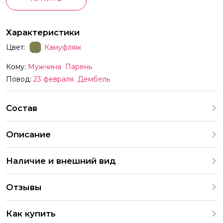
Характеристики
Цвет:
Камуфляж
Кому:
Мужчина
Парень
Повод:
23 февраля
Дембель
Состав
Описание
Наличие и внешний вид
Каждый набор шаров создается с учетом
Отзывы
индивидуальных предпочтений и тематики праздника. На
нашем сайте представлены различные варианты
4.9
оформления и комбинаций. В случае отсутствия
Как купить
определенных шаров, мы предложим аналогичные по
286 Оценок
203 Отзывов
2 049 Заказов