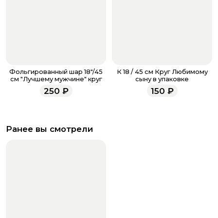
Фольгированный шар 18"/45
К 18 / 45 см Круг Любимому
см "Лучшему мужчине" круг
сыну в упаковке
250
₽
150
₽
Ранее вы смотрели