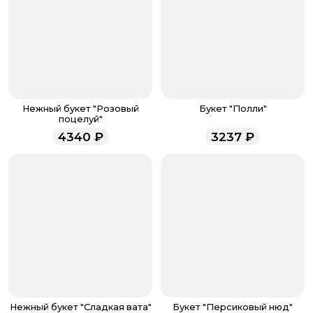
кнопку «Оформить заказ».
Оплатите товар выбрав удобный для вас способ:
банковская карта, ЮMoney, SberPay, T-Pay.
После завершения оплаты с вами свяжется
менеджер для подтверждения и информировании о
доставке.
Если у вас остались вопросы по оформлению заказа,
звоните по номеру телефона
8 (927) 936-71-86
или
Нежный букет "Розовый
Букет "Полли"
напишите WhatsApp
+7 937 333-66-53
. Наши
поцелуй"
менеджеры работают ежедневно с 9.00 до 23.00 и
4340
₽
3237
₽
всегда рады проконсультировать вас.
Нежный букет "Сладкая вата"
Букет "Персиковый нюд"