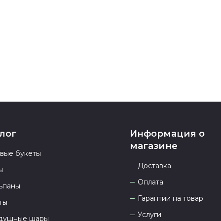
номеру телеф
937 333-66-53
.
23.00 и всегд
лог
Информация о
магазине
овые букеты
Доставка
ы
Оплата
ьпаны
Гарантии на товар
ты
Услуги
душные шары