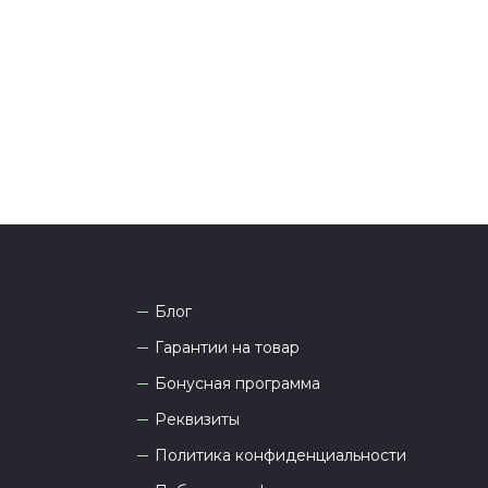
она
8 (927) 936-71-86
или напишите WhatsApp
+7
 Наши менеджеры работают ежедневно с 9.00 до
а рады проконсультировать вас.
Блог
Гарантии на товар
Бонусная программа
Реквизиты
Политика конфиденциальности