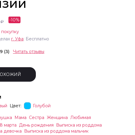
нзии
-
10
%
₽
 покупку
делах
г.
Уфа
: Бесплатно
.9 (3)
Читать отзывы
ПОХОЖИЙ
и
вый
Цвет:
Голубой
вушка
Мама
Сестра
Женщина
Любимая
8 марта
День рождения
Выписка из роддома
а девочка
Выписка из роддома мальчик