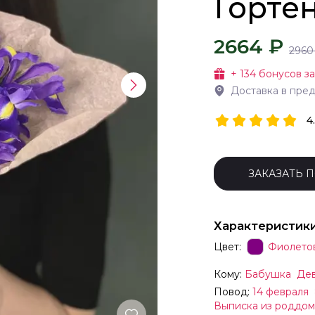
Горте
2664 ₽
2960
+
134
бонусов за
Доставка в пре
4
ЗАКАЗАТЬ 
Характеристик
Цвет:
Фиолето
Кому:
Бабушка
Де
Повод:
14 февраля
Выписка из роддом