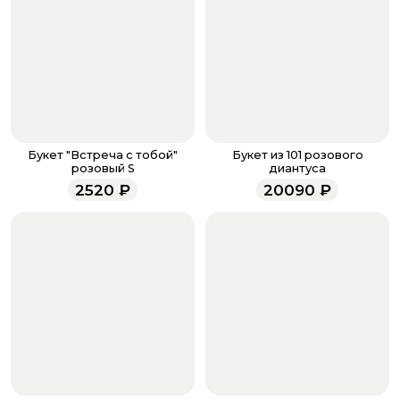
Когда все поля будет заполнены, нажмите на
кнопку «Оформить заказ».
Оплатите товар выбрав удобный для вас способ:
банковская карта, ЮMoney, SberPay, T-Pay.
После завершения оплаты с вами свяжется
менеджер для подтверждения и информировании о
доставке.
Если у вас остались вопросы по оформлению заказа,
звоните по номеру телефона
8 (927) 936-71-86
или
Букет "Встреча с тобой"
Букет из 101 розового
напишите WhatsApp
+7 937 333-66-53
. Наши
розовый S
диантуса
менеджеры работают ежедневно с 9.00 до 23.00 и
2520
₽
20090
₽
всегда рады проконсультировать вас.