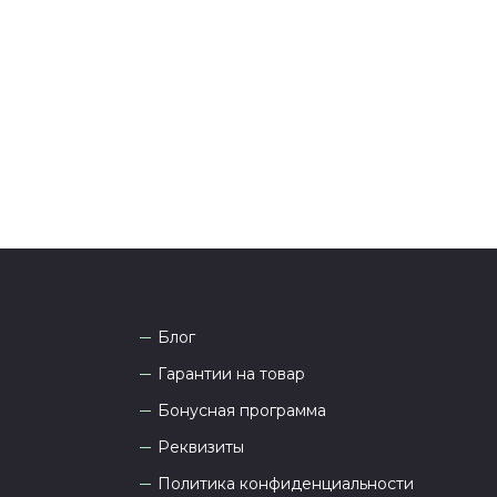
тались вопросы по оформлению заказа, звоните по
она
8 (927) 936-71-86
или напишите WhatsApp
+7
 Наши менеджеры работают ежедневно с 9.00 до
а рады проконсультировать вас.
Блог
Гарантии на товар
Бонусная программа
Реквизиты
Политика конфиденциальности