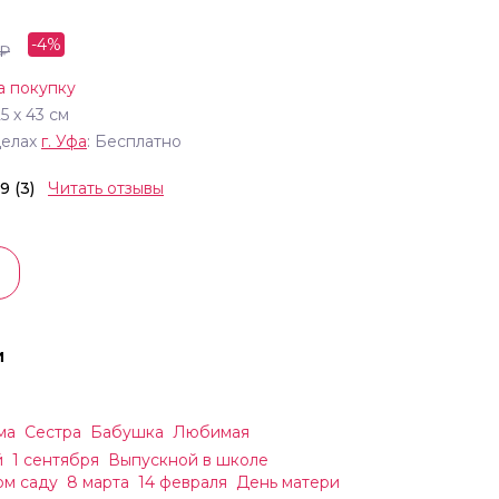
-
4
%
₽
а покупку
25
х
43
см
делах
г.
Уфа
: Бесплатно
.9 (3)
Читать отзывы
и
ма
Сестра
Бабушка
Любимая
й
1 сентября
Выпускной в школе
ом саду
8 марта
14 февраля
День матери