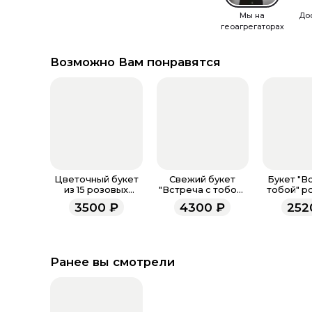
Мы на
До
геоагрегаторах
Возможно Вам понравятся
Цветочный букет
Свежий букет
Букет "В
из 15 розовых
"Встреча с тобой"
тобой" р
диантусов
розовый M
3500
₽
4300
₽
252
Ранее вы смотрели