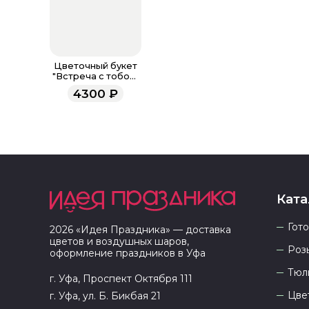
Цветочный букет
"Встреча с тобой"
белый M
4300
₽
Ката
Гот
2026
«
Идея Праздника
» — доставка
цветов и воздушных шаров,
Роз
оформление праздников в
Уфа
Тюл
г. Уфа, Проспект Октября 111
Цве
г. Уфа, ул. Б. Бикбая 21