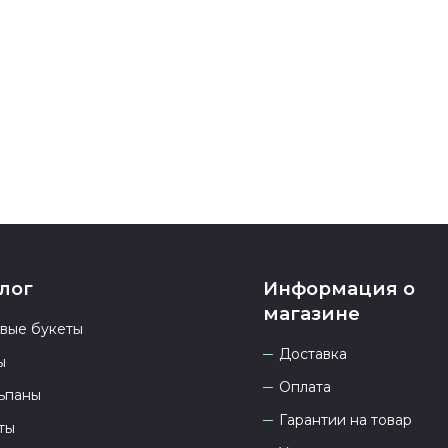
Если у вас ос
номеру телеф
937 333-66-53
.
23.00 и всегд
лог
Информация о
магазине
овые букеты
Доставка
ы
Оплата
ьпаны
Гарантии на товар
ты