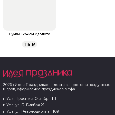
Буквы 16"/41см У,золото
115
₽
2026
«
Идея Праздника
» — доставка цветов и воздушных
шаров, оформление праздников в
Уфа
г. Уфа, Проспект Октября 111
г. Уфа, ул. Б. Бикбая 21
г. Уфа, ул. Революционная 109