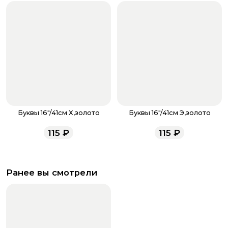
Буквы 16"/41см Х,золото
Буквы 16"/41см Э,золото
115
₽
115
₽
Ранее вы смотрели