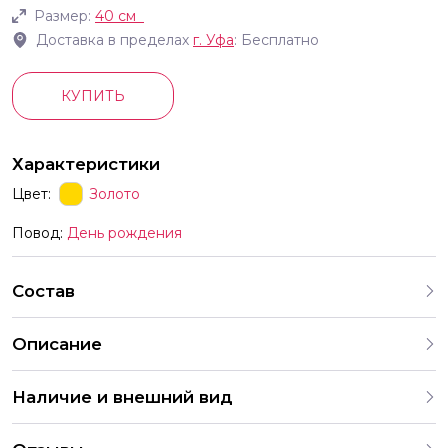
Размер:
40 см
Доставка в пределах
г.
Уфа
: Бесплатно
КУПИТЬ
Характеристики
Цвет:
Золото
Повод:
День рождения
Состав
Описание
Фольгированные шары в форме букв с воздухом Буква
Наличие и внешний вид
имеет встроенный клапан Эта конструкция позволяет
создать композицию надув шар воздухом Идеально для
Каждый набор шаров создается с учетом
мероприятий выпускной Новый год день рождения