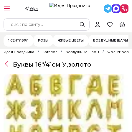
Уфа
1 СЕНТЯБРЯ
РОЗЫ
ЖИВЫЕ ЦВЕТЫ
ВОЗДУШНЫЕ ШАРЫ
Идея Праздника
Каталог
Воздушные шары
Фольгирова
Буквы 16"/41см У,золото