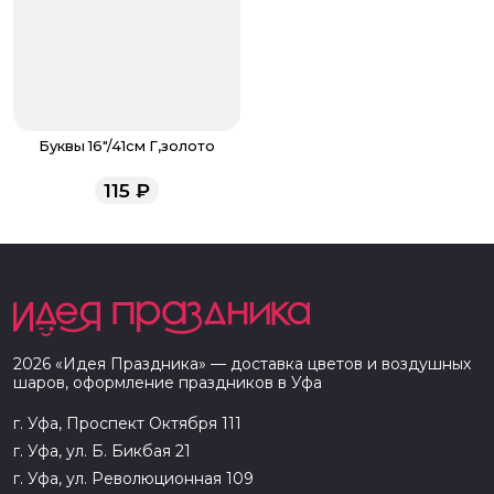
Буквы 16"/41см Г,золото
115
₽
2026
«
Идея Праздника
» — доставка цветов и воздушных
шаров, оформление праздников в
Уфа
г. Уфа, Проспект Октября 111
г. Уфа, ул. Б. Бикбая 21
г. Уфа, ул. Революционная 109