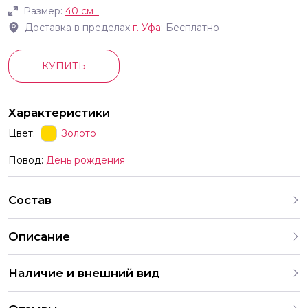
Размер:
40 см
Доставка в пределах
г.
Уфа
: Бесплатно
КУПИТЬ
Характеристики
Цвет:
Золото
Повод:
День рождения
Состав
Описание
Фольгированные шары в форме букв с воздухом Буква
Наличие и внешний вид
имеет встроенный клапан Эта конструкция позволяет
создать композицию надув шар воздухом Идеально для
Каждый набор шаров создается с учетом
мероприятий выпускной Новый год день рождения