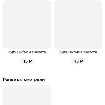
Буквы 16"/41см Х,золото
Буквы 16"/41см Э,золото
115
₽
115
₽
Ранее вы смотрели