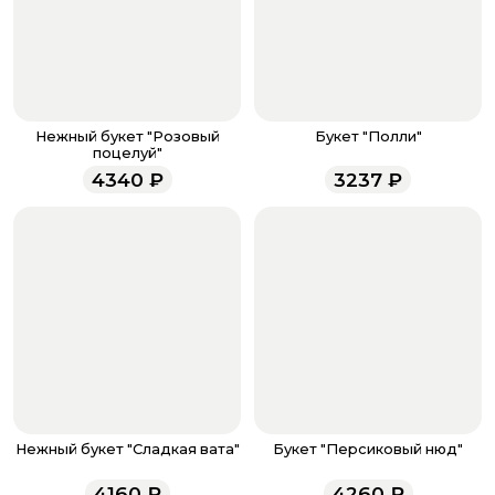
банковская карта, ЮMoney, SberPay, T-Pay.
После завершения оплаты с вами свяжется
менеджер для подтверждения и информировании о
доставке.
Если у вас остались вопросы по оформлению заказа,
звоните по номеру телефона
8 (927) 936-71-86
или
Нежный букет "Розовый
Букет "Полли"
напишите WhatsApp
+7 937 333-66-53
. Наши
поцелуй"
менеджеры работают ежедневно с 9.00 до 23.00 и
4340
₽
3237
₽
всегда рады проконсультировать вас.
Нежный букет "Сладкая вата"
Букет "Персиковый нюд"
4160
₽
4260
₽