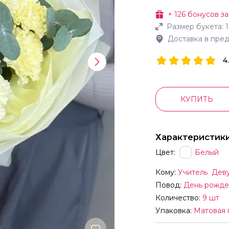
+
126
бонусов за
Размер букета:
Доставка в пре
4
КУПИТЬ
Характеристик
Цвет:
Белый
Кому:
Учитель
Дев
Повод:
День рожде
Количество:
9 шт
Упаковка:
Матовая 