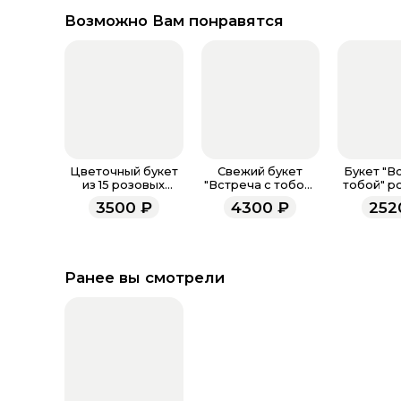
Возможно Вам понравятся
Цветочный букет
Свежий букет
Букет "В
из 15 розовых
"Встреча с тобой"
тобой" р
диантусов
розовый M
3500
₽
4300
₽
252
Ранее вы смотрели