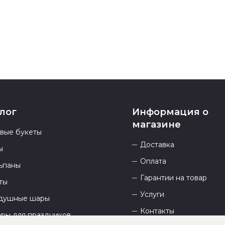
23.00 и всегд
лог
Информация о
магазине
овые букеты
Доставка
ы
Оплата
ьпаны
Гарантии на товар
ты
Услуги
душные шары
Контакты
ары для праздников