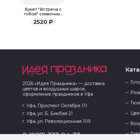
Букет "Встреча с
тобой" сливочный
S
2520
₽
Ката
Гот
2026
«
Идея Праздника
» — доставка
цветов и воздушных шаров,
Роз
оформление праздников в
Уфа
Тюл
г. Уфа, Проспект Октября 111
Цве
г. Уфа, ул. Б. Бикбая 21
г. Уфа, ул. Революционная 109
Воз
Тов
8 (927) 333-94-33