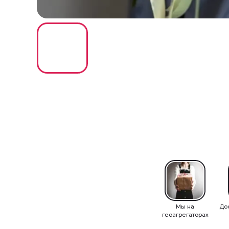
Мы на
До
геоагрегаторах