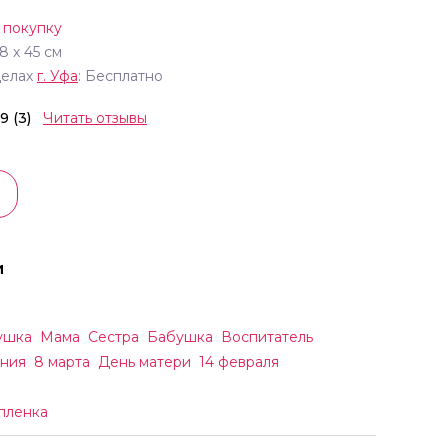
 покупку
18
х
45
см
делах
г.
Уфа
: Бесплатно
.9 (3)
Читать отзывы
и
ушка
Мама
Сестра
Бабушка
Воспитатель
ния
8 марта
День матери
14 февраля
пленка