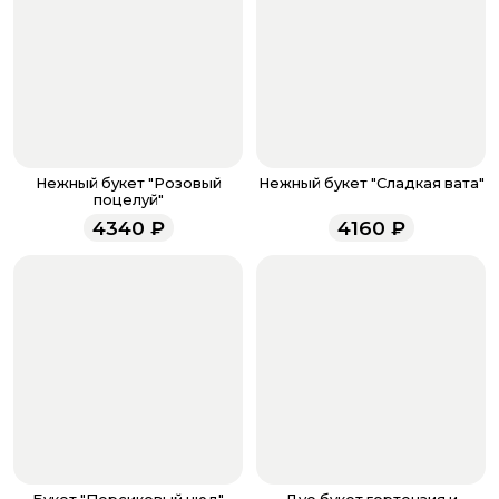
кнопку «Оформить заказ».
Оплатите товар выбрав удобный для вас способ:
банковская карта, ЮMoney, SberPay, T-Pay.
После завершения оплаты с вами свяжется
менеджер для подтверждения и информировании о
доставке.
Если у вас остались вопросы по оформлению заказа,
звоните по номеру телефона
8 (927) 936-71-86
или
Нежный букет "Розовый
Нежный букет "Сладкая вата"
напишите WhatsApp
+7 937 333-66-53
. Наши
поцелуй"
менеджеры работают ежедневно с 9.00 до 23.00 и
4340
₽
4160
₽
всегда рады проконсультировать вас.