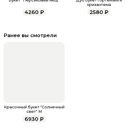
Букет "Персиковый нюд"
Дуо букет гортензия и
хризантема
4260
₽
2580
₽
Ранее вы смотрели
Красочный букет "Солнечный
свет" M
6930
₽