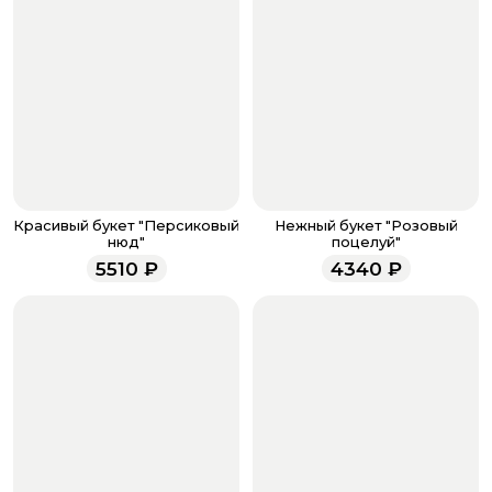
бонусов, необходимо заполнить поле телефона.
Когда все поля будет заполнены, нажмите на
кнопку «Оформить заказ».
Оплатите товар выбрав удобный для вас способ:
банковская карта, ЮMoney, SberPay, T-Pay.
После завершения оплаты с вами свяжется
менеджер для подтверждения и информировании о
доставке.
Если у вас остались вопросы по оформлению заказа,
звоните по номеру телефона
8 (927) 936-71-86
или
Красивый букет "Персиковый
Нежный букет "Розовый
напишите WhatsApp
+7 937 333-66-53
. Наши
нюд"
поцелуй"
менеджеры работают ежедневно с 9.00 до 23.00 и
5510
₽
4340
₽
всегда рады проконсультировать вас.