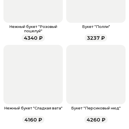
После завершения оплаты с вами свяжется
менеджер для подтверждения и информировании о
доставке.
Если у вас остались вопросы по оформлению заказа,
звоните по номеру телефона
8 (927) 936-71-86
или
Нежный букет "Розовый
Букет "Полли"
напишите WhatsApp
+7 937 333-66-53
. Наши
поцелуй"
менеджеры работают ежедневно с 9.00 до 23.00 и
4340
₽
3237
₽
всегда рады проконсультировать вас.
Нежный букет "Сладкая вата"
Букет "Персиковый нюд"
4160
₽
4260
₽