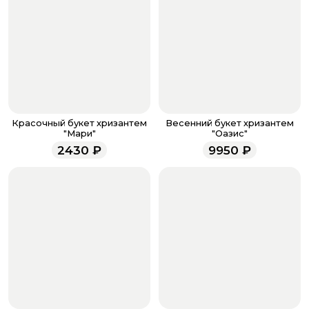
Когда все поля будет заполнены, нажмите на
кнопку «Оформить заказ».
Оплатите товар выбрав удобный для вас способ:
банковская карта, ЮMoney, SberPay, T-Pay.
После завершения оплаты с вами свяжется
менеджер для подтверждения и информировании о
доставке.
Если у вас остались вопросы по оформлению заказа,
звоните по номеру телефона
8 (927) 936-71-86
или
Красочный букет хризантем
Весенний букет хризантем
напишите WhatsApp
+7 937 333-66-53
. Наши
"Мари"
"Оазис"
менеджеры работают ежедневно с 9.00 до 23.00 и
2430
₽
9950
₽
всегда рады проконсультировать вас.