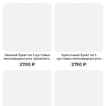
количество. Не забудьте воспользоваться бонусами,
если они у вас есть. Чтобы проверить наличие
бонусов, необходимо заполнить поле телефона.
Когда все поля будет заполнены, нажмите на
кнопку «Оформить заказ».
Оплатите товар выбрав удобный для вас способ:
банковская карта, ЮMoney, SberPay, T-Pay.
После завершения оплаты с вами свяжется
менеджер для подтверждения и информировании о
доставке.
Если у вас остались вопросы по оформлению заказа,
звоните по номеру телефона
8 (927) 936-71-86
или
Нежный букет из 5 кустовых
Красочный букет из 5
напишите WhatsApp
+7 937 333-66-53
. Наши
пионовидных роз «Джелато»
кустовых пионовидных роз
(5)
"Летняя роза" (5)
менеджеры работают ежедневно с 9.00 до 23.00 и
2700
₽
2750
₽
всегда рады проконсультировать вас.