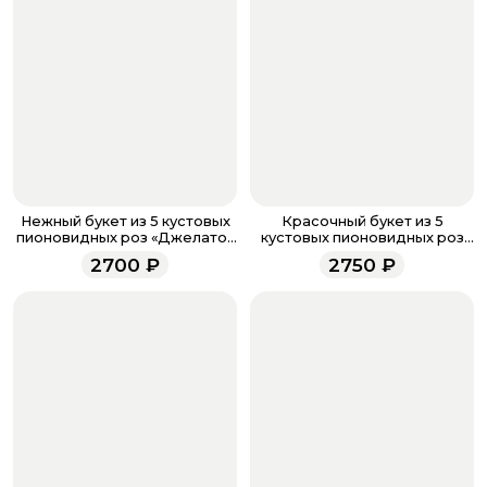
бонусов, необходимо заполнить поле телефона.
Когда все поля будет заполнены, нажмите на
кнопку «Оформить заказ».
Оплатите товар выбрав удобный для вас способ:
банковская карта, ЮMoney, SberPay, T-Pay.
После завершения оплаты с вами свяжется
менеджер для подтверждения и информировании о
доставке.
Если у вас остались вопросы по оформлению заказа,
звоните по номеру телефона
8 (927) 936-71-86
или
Нежный букет из 5 кустовых
Красочный букет из 5
напишите WhatsApp
+7 937 333-66-53
. Наши
пионовидных роз «Джелато»
кустовых пионовидных роз
(5)
"Летняя роза" (5)
менеджеры работают ежедневно с 9.00 до 23.00 и
2700
₽
2750
₽
всегда рады проконсультировать вас.