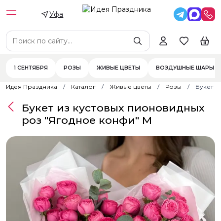
Уфа
1 СЕНТЯБРЯ
РОЗЫ
ЖИВЫЕ ЦВЕТЫ
ВОЗДУШНЫЕ ШАРЫ
Идея Праздника
Каталог
Живые цветы
Розы
Букет и
Букет из кустовых пионовидных
роз "Ягодное конфи" M