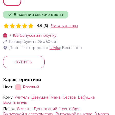
В наличии свежие цветы
4.9 (3)
Читать отзывы
+
183
бонусов за покупку
Размер букета:
25
х
50
см
Доставка в пределах
г.
Уфа
: Бесплатно
КУПИТЬ
Характеристики
Цвет:
Розовый
Кому:
Учитель
Девушка
Мама
Сестра
Бабушка
Воспитатель
Повод:
8 марта
День знаний
1 сентября
Выпускной в детском саду
Выпускной в школе
8 марта