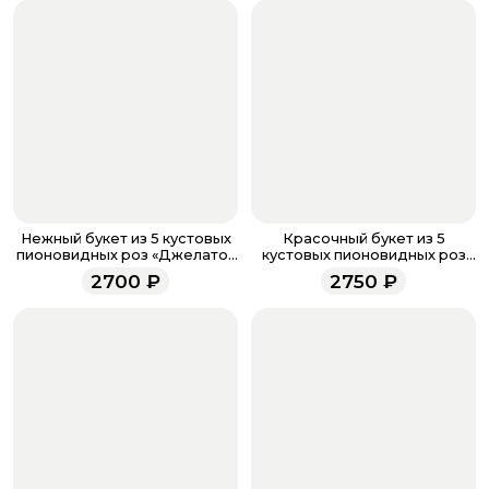
если они у вас есть. Чтобы проверить наличие
бонусов, необходимо заполнить поле телефона.
Когда все поля будет заполнены, нажмите на
кнопку «Оформить заказ».
Оплатите товар выбрав удобный для вас способ:
банковская карта, ЮMoney, SberPay, T-Pay.
После завершения оплаты с вами свяжется
менеджер для подтверждения и информировании о
доставке.
Если у вас остались вопросы по оформлению заказа,
звоните по номеру телефона
8 (927) 936-71-86
или
Нежный букет из 5 кустовых
Красочный букет из 5
напишите WhatsApp
+7 937 333-66-53
. Наши
пионовидных роз «Джелато»
кустовых пионовидных роз
(5)
"Летняя роза" (5)
менеджеры работают ежедневно с 9.00 до 23.00 и
2700
₽
2750
₽
всегда рады проконсультировать вас.