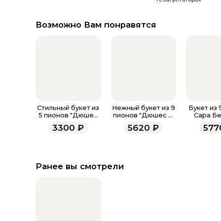
Возможно Вам понравятся
Стильный букет из
Нежный букет из 9
Букет из 
5 пионов "Дюшес
пионов "Дюшес Д
Сара Бе
Д Немо"
Немо"
фирме
3300
₽
5620
₽
577
упак
Ранее вы смотрели