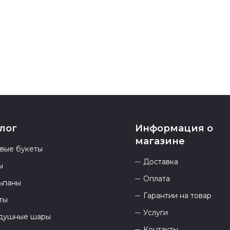
937 333-66-53
.
23.00 и всегд
лог
Информация о
магазине
овые букеты
Доставка
ы
Оплата
ьпаны
Гарантии на товар
ты
Услуги
душные шары
Контакты