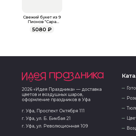
Свежий букет из 9
Пионов "Сара
Бернар”
5080
₽
Ката
Гот
2026
«
Идея Праздника
» — доставка
цветов и воздушных шаров,
Роз
оформление праздников в
Уфа
Тюл
г. Уфа, Проспект Октября 111
Цве
г. Уфа, ул. Б. Бикбая 21
г. Уфа, ул. Революционная 109
Воз