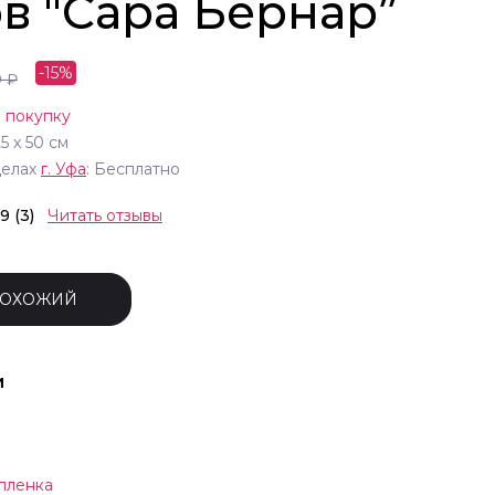
в "Сара Бернар”
-
15
%
0
₽
 покупку
25
х
50
см
делах
г.
Уфа
: Бесплатно
.9 (3)
Читать отзывы
ПОХОЖИЙ
и
пленка