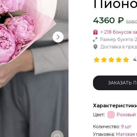
Пионо
4360 ₽
508
+
218
бонусов за
Размер букета:
Доставка в пре
4
ЗАКАЗАТЬ 
Характеристик
Цвет:
Розовый
Количество:
9 шт
Упаковка:
Матовая 