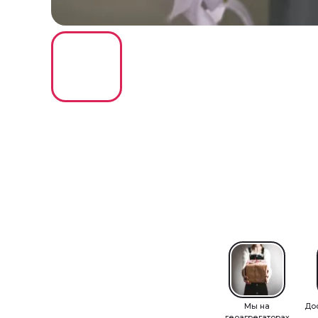
Мы на
До
геоагрегаторах