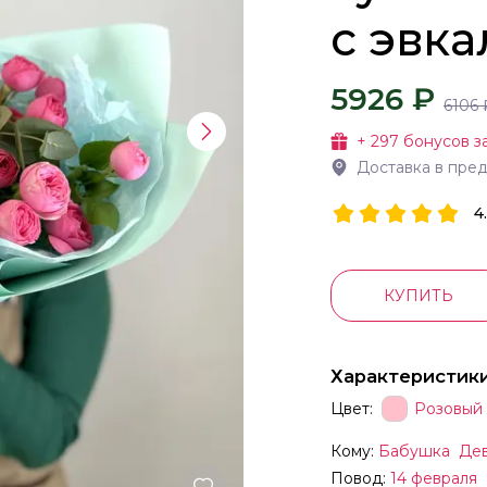
с эвк
5926 ₽
6106
+
297
бонусов з
Доставка в пре
4
КУПИТЬ
Характеристик
Цвет:
Розовый
Кому:
Бабушка
Де
Повод:
14 февраля