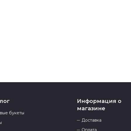
карта, ЮMoney
После заверш
подтверждени
Если у вас ос
номеру телеф
937 333-66-53
.
23.00 и всегд
лог
Информация о
магазине
овые букеты
Доставка
ы
Оплата