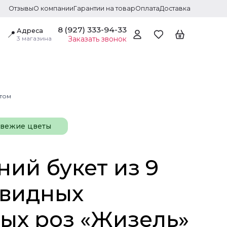
Отзывы
О компании
Гарантии на товар
Оплата
Доставка
8 (927) 333-94-33
Адреса
📍
3 магазина
Заказать звонок
птом
свежие цветы
ний букет из 9
видных
вых роз «Жизель»