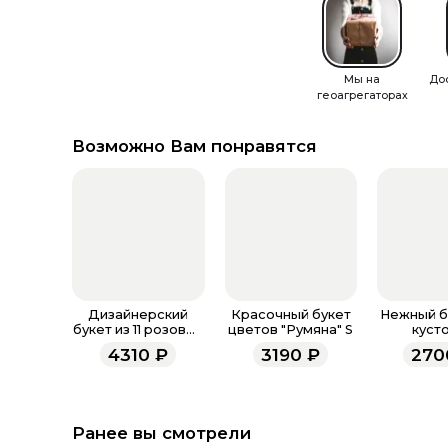
Мы на
До
геоагрегаторах
Возможно Вам понравятся
Дизайнерский
Красочный букет
Нежный бу
букет из 11 розовых
цветов "Румяна" S
куст
кустовых роз.
пионовид
4310
₽
3190
₽
270
«Джелат
Ранее вы смотрели