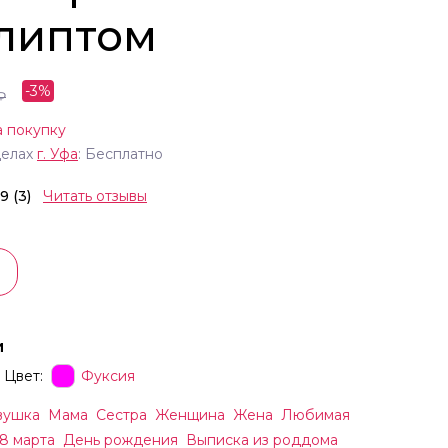
алиптом
-
3
%
₽
а покупку
делах
г.
Уфа
: Бесплатно
.9 (3)
Читать отзывы
и
Цвет:
Фуксия
вушка
Мама
Сестра
Женщина
Жена
Любимая
8 марта
День рождения
Выписка из роддома