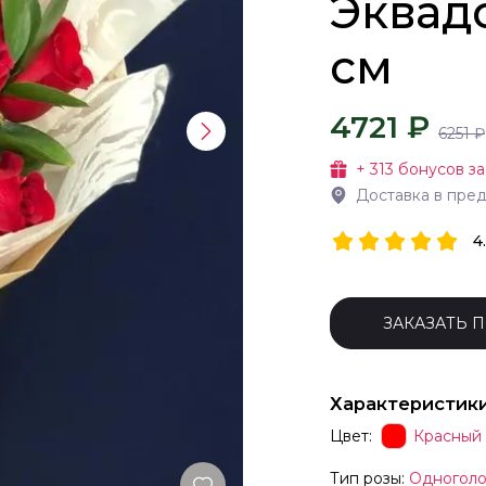
Эквадо
см
4721 ₽
6251
₽
+
313
бонусов за
Доставка в пре
4
ЗАКАЗАТЬ 
Характеристик
Цвет:
Красный
Тип розы:
Одноголо