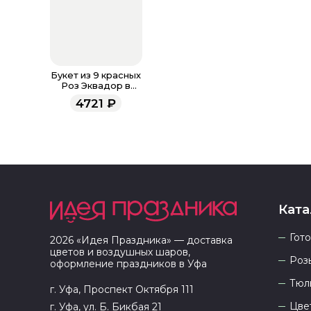
Букет из 9 красных
Роз Эквадор в
крафте 100 см
4721
₽
Ката
Гот
2026
«
Идея Праздника
» — доставка
цветов и воздушных шаров,
Роз
оформление праздников в
Уфа
Тюл
г. Уфа, Проспект Октября 111
Цве
г. Уфа, ул. Б. Бикбая 21