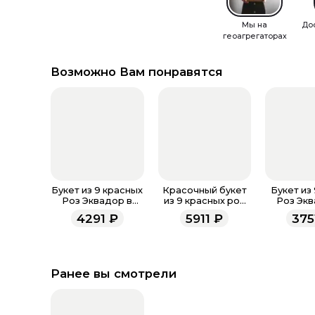
Мы на
До
геоагрегаторах
Возможно Вам понравятся
Букет из 9 красных
Красочный букет
Букет из
Роз Эквадор в
из 9 красных роз
Роз Экв
фоамиране 60 см
Эквадор в
фоамиран
4291
₽
5911
₽
375
фоамиране 100 см
Ранее вы смотрели