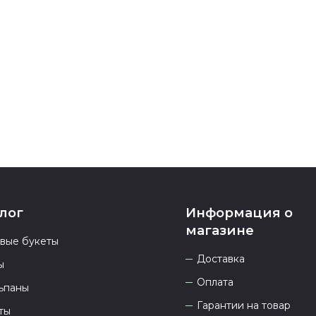
подтверждени
Если у вас ос
номеру телеф
937 333-66-53
.
23.00 и всегд
лог
Информация о
магазине
овые букеты
Доставка
ы
Оплата
ьпаны
Гарантии на товар
ты