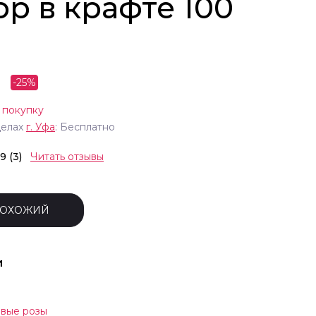
р в крафте 100
-
25
%
 покупку
делах
г.
Уфа
: Бесплатно
.9 (3)
Читать отзывы
ПОХОЖИЙ
и
вые розы