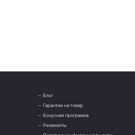
я и информировании о доставке.
тались вопросы по оформлению заказа, звоните по
она
8 (927) 936-71-86
или напишите WhatsApp
+7
 Наши менеджеры работают ежедневно с 9.00 до
а рады проконсультировать вас.
Блог
Гарантии на товар
Бонусная программа
Реквизиты