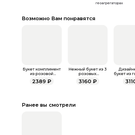
геоагрегаторах
Возможно Вам понравятся
Букет комплимент
Нежный букет из 3
Дизайн
из розовой
розовых
букет из 
гортензии в
гортензий
"Кара
2389
₽
3160
₽
311
упаковке
Ранее вы смотрели