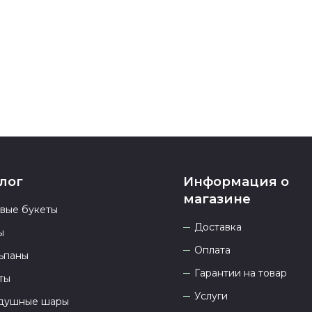
номеру телеф
937 333-66-53
.
23.00 и всегд
лог
Информация о
магазине
овые букеты
Доставка
ы
Оплата
ьпаны
Гарантии на товар
ты
Услуги
душные шары