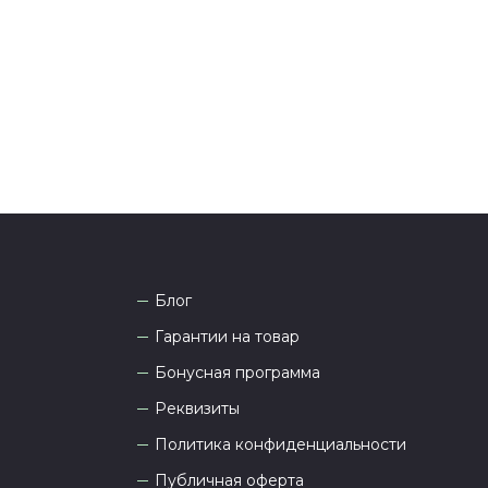
она
8 (927) 936-71-86
или напишите WhatsApp
+7
 Наши менеджеры работают ежедневно с 9.00 до
а рады проконсультировать вас.
Блог
Гарантии на товар
Бонусная программа
Реквизиты
Политика конфиденциальности
Публичная оферта