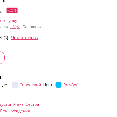
-
20
%
₽
а покупку
делах
г.
Уфа
: Бесплатно
.9 (3)
Читать отзывы
и
Цвет:
Сиреневый
Цвет:
Голубой
душка
Мама
Сестра
День рождения