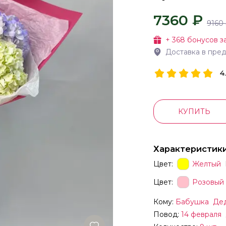
7360 ₽
9160
+
368
бонусов з
Доставка в пре
4
КУПИТЬ
Характеристик
Цвет:
Желтый
Цвет:
Розовый
Кому:
Бабушка
Де
Повод:
14 февраля