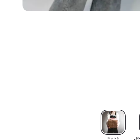
Мы на
До