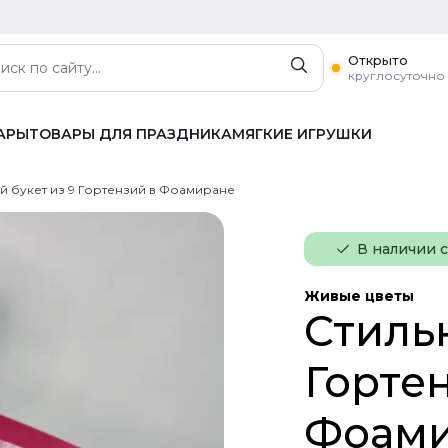
Открыто
круглосуточно
АРЫ
ТОВАРЫ ДЛЯ ПРАЗДНИКА
МЯГКИЕ ИГРУШКИ
й букет из 9 Гортензий в Фоамиране
В наличии 
Живые цветы
Стильн
Горте
Фоам