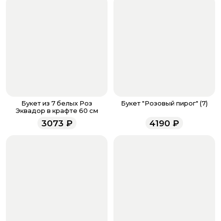
если они у вас есть. Чтобы проверить наличие
бонусов, необходимо заполнить поле телефона.
Когда все поля будет заполнены, нажмите на
кнопку «Оформить заказ».
Оплатите товар выбрав удобный для вас способ:
банковская карта, ЮMoney, SberPay, T-Pay.
После завершения оплаты с вами свяжется
менеджер для подтверждения и информировании о
доставке.
Если у вас остались вопросы по оформлению заказа,
звоните по номеру телефона
8 (927) 936-71-86
или
Букет из 7 белых Роз
Букет "Розовый пирог" (7)
напишите WhatsApp
+7 937 333-66-53
. Наши
Эквадор в крафте 60 см
менеджеры работают ежедневно с 9.00 до 23.00 и
3073
₽
4190
₽
всегда рады проконсультировать вас.