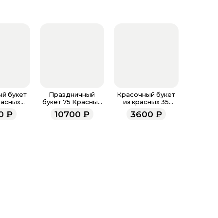
Если вы оформляете
выбором, позвонит
937 333-66-53
. Наши
подберут лучший б
Как купить букет 
Зайдите на с
кнопку «Добав
букетом, кото
й букет
Праздничный
Красочный букет
Перейдите в к
расных
букет 75 Красных
из красных 35
Проверьте, вс
дик
Гвоздик
гвоздик
0
₽
10700
₽
3600
₽
правильно ли 
воспользовать
наличие бонус
все поля буде
Оплатите това
карта, ЮMoney
После заверш
подтверждени
Если у вас ос
номеру телеф
937 333-66-53
.