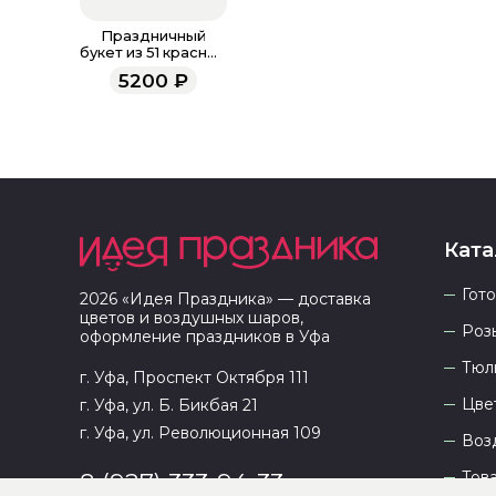
Праздничный
букет из 51 красной
гвоздики
5200
₽
Ката
Гот
2026
«
Идея Праздника
» — доставка
цветов и воздушных шаров,
Роз
оформление праздников в
Уфа
Тюл
г. Уфа, Проспект Октября 111
Цве
г. Уфа, ул. Б. Бикбая 21
г. Уфа, ул. Революционная 109
Воз
Тов
8 (927) 333-94-33