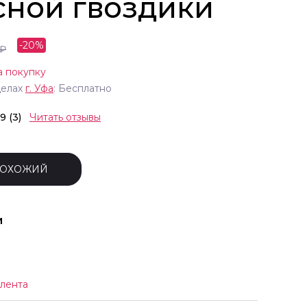
сной гвоздики
-
20
%
₽
а покупку
делах
г.
Уфа
: Бесплатно
.9 (3)
Читать отзывы
ПОХОЖИЙ
и
 лента