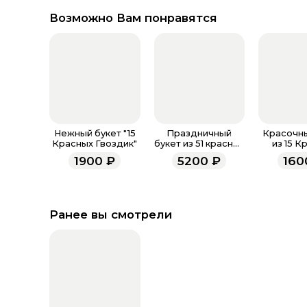
Возможно Вам понравятся
Нежный букет "15
Праздничный
Красочны
Красных Гвоздик"
букет из 51 красной
из 15 К
гвоздики
Гвоз
1900
₽
5200
₽
160
Ранее вы смотрели