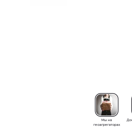
Мы на
До
геоагрегаторах