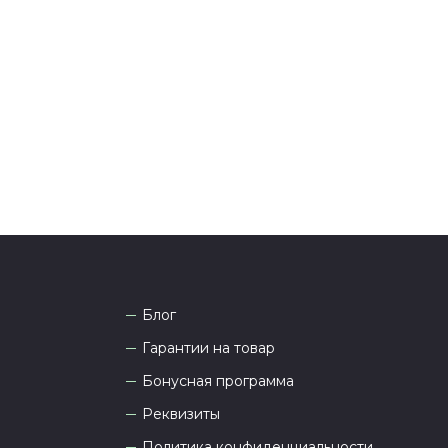
я и информировании о доставке.
тались вопросы по оформлению заказа, звоните по
она
8 (927) 936-71-86
или напишите WhatsApp
+7
 Наши менеджеры работают ежедневно с 9.00 до
а рады проконсультировать вас.
Блог
Гарантии на товар
Бонусная программа
Реквизиты
Политика конфиденциальности