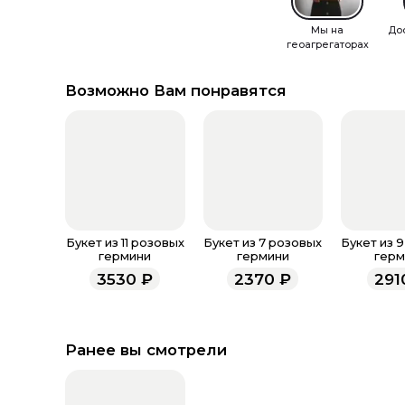
Мы на
До
геоагрегаторах
Возможно Вам понравятся
Букет из 11 розовых
Букет из 7 розовых
Букет из 
гермини
гермини
герм
3530
₽
2370
₽
291
Ранее вы смотрели