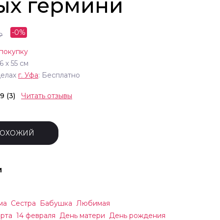
ых гермини
-
0
%
₽
покупку
6
х
55
см
делах
г.
Уфа
: Бесплатно
.9 (3)
Читать отзывы
ПОХОЖИЙ
и
ма
Сестра
Бабушка
Любимая
арта
14 февраля
День матери
День рождения