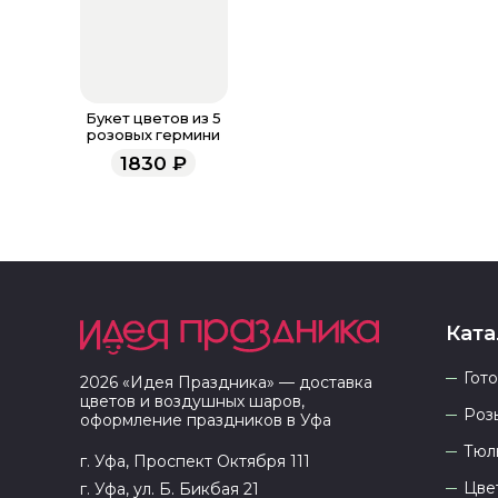
Букет цветов из 5
розовых гермини
1830
₽
Ката
Гот
2026
«
Идея Праздника
» — доставка
цветов и воздушных шаров,
Роз
оформление праздников в
Уфа
Тюл
г. Уфа, Проспект Октября 111
Цве
г. Уфа, ул. Б. Бикбая 21