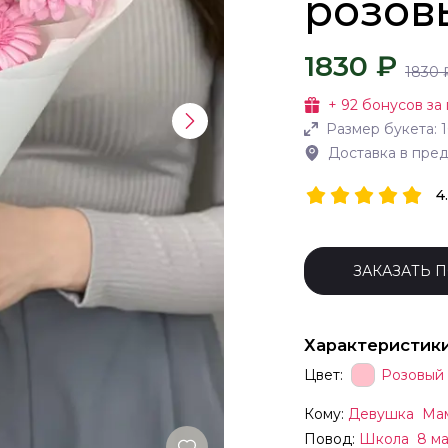
розов
1830 ₽
1830
+
92
бонусов за 
Размер букета:
1
Доставка в пре
4
ЗАКАЗАТЬ 
Характеристик
Цвет:
Розовый
Кому:
Девушка
Ма
Повод:
Школа
8 м