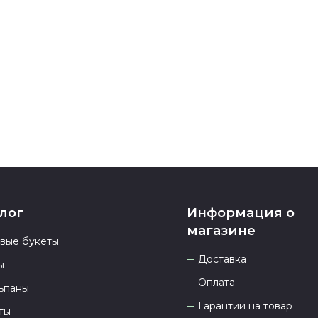
подтверждени
Если у вас ос
номеру телеф
937 333-66-53
.
23.00 и всегд
лог
Информация о
магазине
овые букеты
Доставка
ы
Оплата
ьпаны
Гарантии на товар
ты