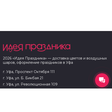
2026
«
Идея Праздника
» — доставка цветов и воздушных
шаров, оформление праздников в
Уфа
г. Уфа, Проспект Октября 111
г. Уфа, ул. Б. Бикбая 21
г. Уфа, ул. Революционная 109
8 (927) 333-94-33
Доставка