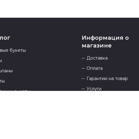
лог
Информация о
магазине
овые букеты
Доставка
ы
Оплата
ьпаны
Гарантии на товар
ты
Услуги
душные шары
Контакты
ары для праздников
Отзывы
О компании
Сайт разработан
DEVKOT