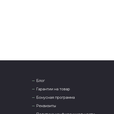
я и информировании о доставке.
тались вопросы по оформлению заказа, звоните по
она
8 (927) 936-71-86
или напишите WhatsApp
+7
 Наши менеджеры работают ежедневно с 9.00 до
а рады проконсультировать вас.
Блог
Гарантии на товар
Бонусная программа
Реквизиты