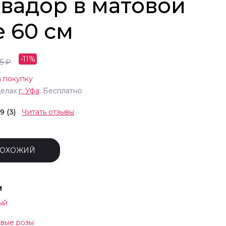
квадор в матовой
е 60 см
-
11
%
5
₽
 покупку
делах
г.
Уфа
: Бесплатно
.9 (3)
Читать отзывы
ПОХОЖИЙ
и
ый
вые розы