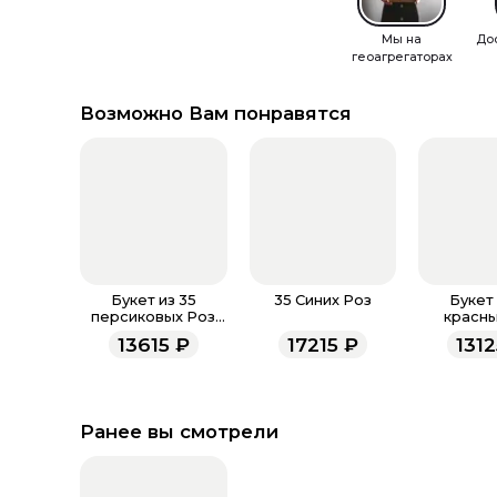
Мы на
До
геоагрегаторах
Возможно Вам понравятся
Букет из 35
35 Синих Роз
Букет 
персиковых Роз
красны
Эквадор в
Эквад
13615
₽
17215
₽
131
матовой бумаге 50
зелен
см
матовой б
с
Ранее вы смотрели