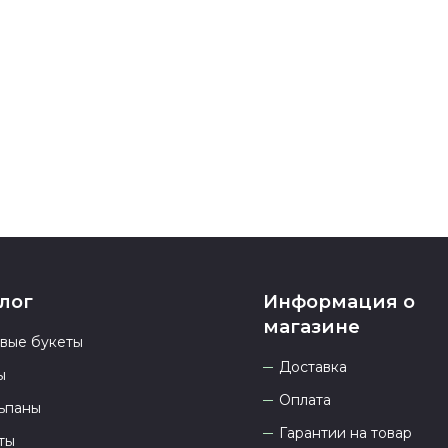
подтверждени
Если у вас ос
номеру телеф
937 333-66-53
.
23.00 и всегд
лог
Информация о
магазине
овые букеты
Доставка
ы
Оплата
ьпаны
Гарантии на товар
ты