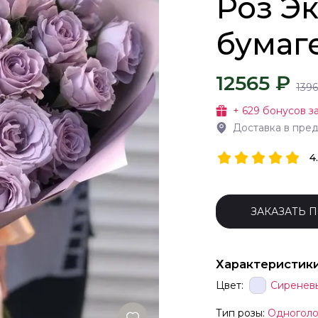
Роз Э
бумаг
12565 ₽
1396
+
629
бонусов за
Доставка в пре
4
ЗАКАЗАТЬ 
Характеристик
Цвет:
Сиренев
Тип розы:
Одноголо