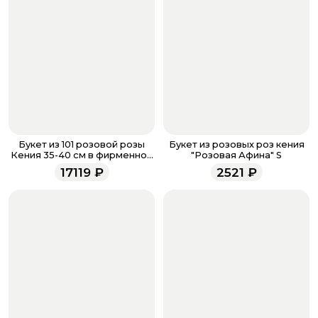
бонусов, необходимо заполнить поле телефона.
Когда все поля будет заполнены, нажмите на
кнопку «Оформить заказ».
Оплатите товар выбрав удобный для вас способ:
банковская карта, ЮMoney, SberPay, T-Pay.
После завершения оплаты с вами свяжется
менеджер для подтверждения и информировании о
доставке.
Если у вас остались вопросы по оформлению заказа,
звоните по номеру телефона
8 (927) 936-71-86
или
Букет из 101 розовой розы
Букет из розовых роз кения
напишите WhatsApp
+7 937 333-66-53
. Наши
Кения 35-40 см в фирменной
"Розовая Афина" S
упаковке
менеджеры работают ежедневно с 9.00 до 23.00 и
17119
₽
2521
₽
всегда рады проконсультировать вас.