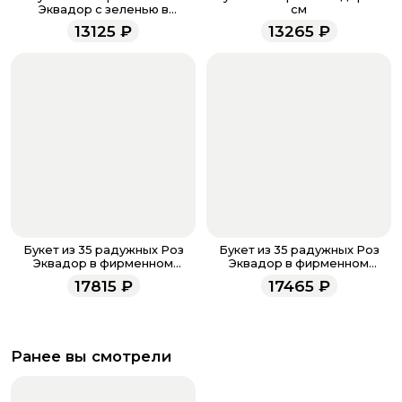
напишите WhatsApp
+7 937 333-66-53
. Наши
Эквадор с зеленью в
см
матовой бумаге 50 см
менеджеры работают ежедневно с 9.00 до 23.00 и
13125
₽
13265
₽
всегда рады проконсультировать вас.
Букет из 35 радужных Роз
Букет из 35 радужных Роз
Эквадор в фирменном
Эквадор в фирменном
оформлении
оформлении
17815
₽
17465
₽
Ранее вы смотрели