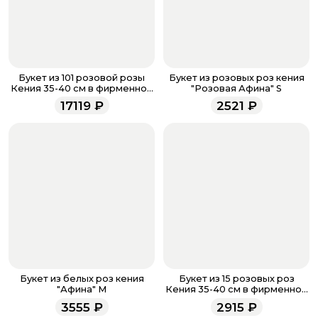
банковская карта, ЮMoney, SberPay, T-Pay.
После завершения оплаты с вами свяжется
менеджер для подтверждения и информировании о
доставке.
Если у вас остались вопросы по оформлению заказа,
звоните по номеру телефона
8 (927) 936-71-86
или
Букет из 101 розовой розы
Букет из розовых роз кения
напишите WhatsApp
+7 937 333-66-53
. Наши
Кения 35-40 см в фирменной
"Розовая Афина" S
упаковке
менеджеры работают ежедневно с 9.00 до 23.00 и
17119
₽
2521
₽
всегда рады проконсультировать вас.
Букет из белых роз кения
Букет из 15 розовых роз
"Афина" M
Кения 35-40 см в фирменной
упаковке
3555
₽
2915
₽