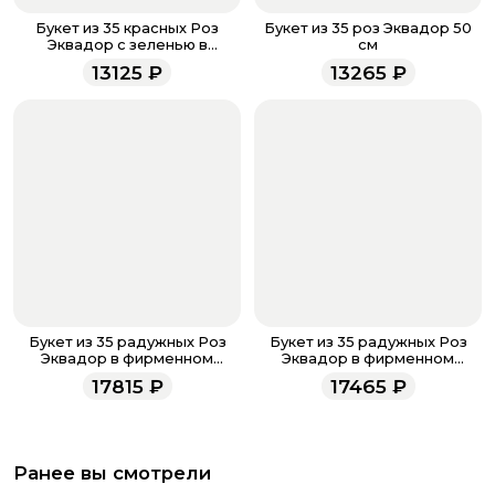
звоните по номеру телефона
8 (927) 936-71-86
или
Букет из 35 красных Роз
Букет из 35 роз Эквадор 50
напишите WhatsApp
+7 937 333-66-53
. Наши
Эквадор с зеленью в
см
матовой бумаге 50 см
менеджеры работают ежедневно с 9.00 до 23.00 и
13125
₽
13265
₽
всегда рады проконсультировать вас.
Букет из 35 радужных Роз
Букет из 35 радужных Роз
Эквадор в фирменном
Эквадор в фирменном
оформлении
оформлении
17815
₽
17465
₽
Ранее вы смотрели