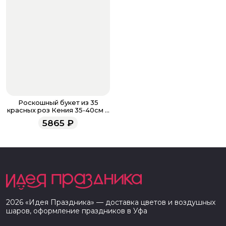
Роскошный букет из 35
красных роз Кения 35-40см в
фоамиране
5865
₽
2026
«
Идея Праздника
» — доставка цветов и воздушных
шаров, оформление праздников в
Уфа