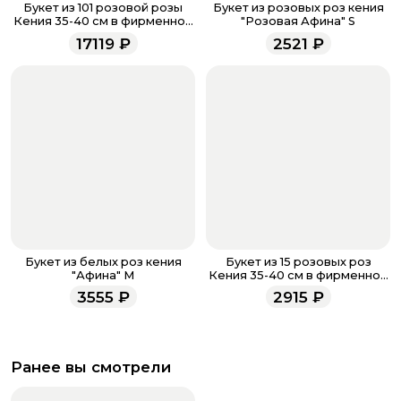
звоните по номеру телефона
8 (927) 936-71-86
или
Букет из 101 розовой розы
Букет из розовых роз кения
напишите WhatsApp
+7 937 333-66-53
. Наши
Кения 35-40 см в фирменной
"Розовая Афина" S
упаковке
менеджеры работают ежедневно с 9.00 до 23.00 и
17119
₽
2521
₽
всегда рады проконсультировать вас.
Букет из белых роз кения
Букет из 15 розовых роз
"Афина" M
Кения 35-40 см в фирменной
упаковке
3555
₽
2915
₽
Ранее вы смотрели