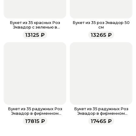
менеджер для подтверждения и информировании о
доставке.
Если у вас остались вопросы по оформлению заказа,
звоните по номеру телефона
8 (927) 936-71-86
или
Букет из 35 красных Роз
Букет из 35 роз Эквадор 50
напишите WhatsApp
+7 937 333-66-53
. Наши
Эквадор с зеленью в
см
матовой бумаге 50 см
менеджеры работают ежедневно с 9.00 до 23.00 и
13125
₽
13265
₽
всегда рады проконсультировать вас.
Букет из 35 радужных Роз
Букет из 35 радужных Роз
Эквадор в фирменном
Эквадор в фирменном
оформлении
оформлении
17815
₽
17465
₽