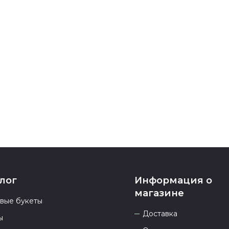
карта, ЮMoney
После заверш
подтверждени
Если у вас ос
номеру телеф
937 333-66-53
.
23.00 и всегд
лог
Информация о
магазине
овые букеты
Доставка
ы