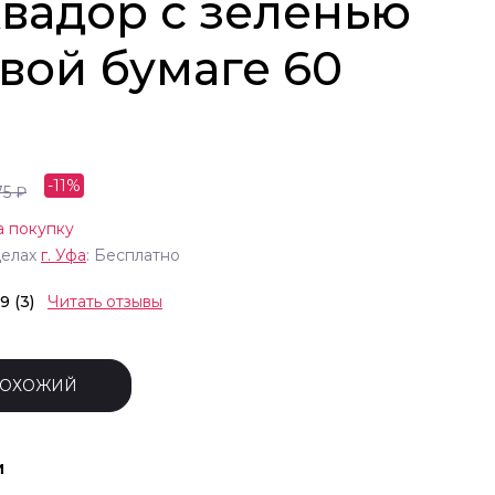
квадор с зеленью
вой бумаге 60
-
11
%
75
₽
а покупку
делах
г.
Уфа
: Бесплатно
.9 (3)
Читать отзывы
ПОХОЖИЙ
и