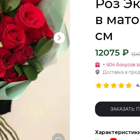
Роз Э
в мато
см
12075 ₽
134
+
604
бонусов з
Доставка в пре
4
ЗАКАЗАТЬ 
Характеристик