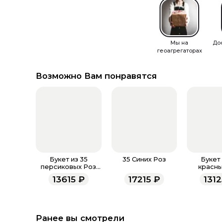
Мы на
До
геоагрегаторах
Возможно Вам понравятся
Букет из 35
35 Синих Роз
Букет 
персиковых Роз
красны
Эквадор в
Эквад
13615
₽
17215
₽
131
матовой бумаге 50
зелен
см
матовой б
с
Ранее вы смотрели