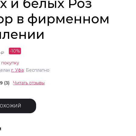
х и белых Роз
ор в фирменном
млении
-
10
%
₽
 покупку
делах
г.
Уфа
: Бесплатно
.9 (3)
Читать отзывы
ПОХОЖИЙ
и