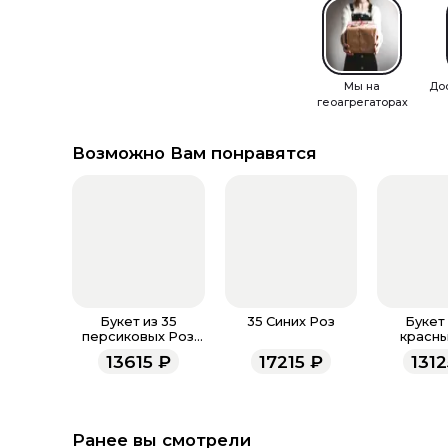
Мы на
До
геоагрегаторах
Возможно Вам понравятся
Букет из 35
35 Синих Роз
Букет 
персиковых Роз
красны
Эквадор в
Эквад
13615
₽
17215
₽
131
матовой бумаге 50
зелен
см
матовой б
с
Ранее вы смотрели