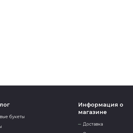
карта, ЮMoney
После заверш
подтверждени
Если у вас ос
номеру телеф
937 333-66-53
.
23.00 и всегд
лог
Информация о
магазине
овые букеты
Доставка
ы