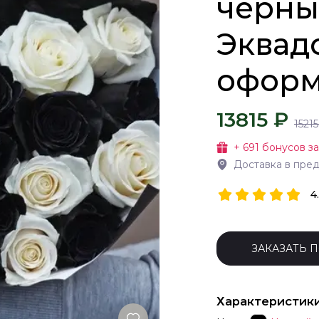
черны
Эквад
офор
13815 ₽
15215
+
691
бонусов за
Доставка в пре
4
ЗАКАЗАТЬ 
Характеристик