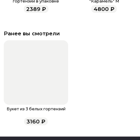
гортензии в упаковке
"Карамель" M
2389
₽
4800
₽
Ранее вы смотрели
Букет из 3 белых гортензий
3160
₽