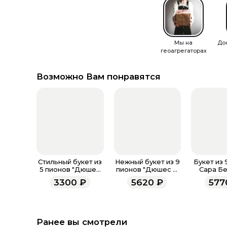
Мы на
До
геоагрегаторах
Возможно Вам понравятся
Стильный букет из
Нежный букет из 9
Букет из 
5 пионов "Дюшес
пионов "Дюшес Д
Сара Бе
Д Немо"
Немо"
фирме
3300
₽
5620
₽
577
упак
Ранее вы смотрели