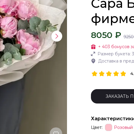
Сара 
фирме
8050 ₽
9250
+
403
бонусов з
Размер букета:
Доставка в пре
4
ЗАКАЗАТЬ 
Характеристик
Цвет:
Розовый