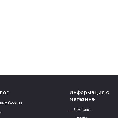
карта, ЮMoney
После заверш
подтверждени
Если у вас ос
номеру телеф
937 333-66-53
.
23.00 и всегд
лог
Информация о
магазине
овые букеты
Доставка
ы