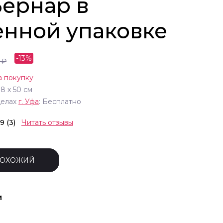
Бернар в
нной упаковке
-
13
%
₽
а покупку
38
х
50
см
делах
г.
Уфа
: Бесплатно
.9 (3)
Читать отзывы
ПОХОЖИЙ
и