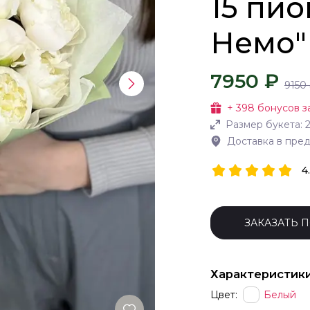
15 пи
Немо"
7950 ₽
9150
+
398
бонусов з
Размер букета:
Доставка в пре
4
ЗАКАЗАТЬ 
Характеристик
Цвет:
Белый