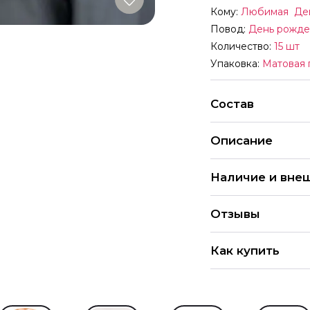
Кому:
Любимая
Де
Повод:
День рожде
Количество:
15 шт
Упаковка:
Матовая 
Состав
Описание
Букет из 15 пионо
Наличие и вне
Каждый букет уника
Отзывы
организмы. На наш
оформления букетов
4.9
хорошем качестве 
Как купить
замены. Все букеты
286 Оцен
Обратите внимание,
Вы можете купить 
указанных. Цены де
праздника» в пункт
отличаться от цен в
магазине. Рассказыв