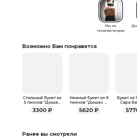
Мы на
До
геоагрегаторах
Возможно Вам понравятся
Стильный букет из
Нежный букет из 9
Букет из 
5 пионов "Дюшес
пионов "Дюшес Д
Сара Бе
Д Немо"
Немо"
фирме
3300
₽
5620
₽
577
упак
Ранее вы смотрели