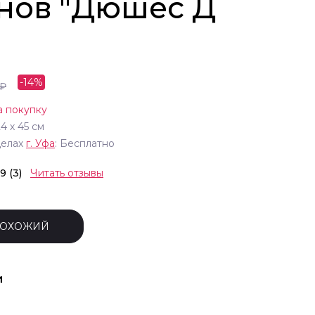
онов "Дюшес Д
-
14
%
₽
а покупку
24
х
45
см
делах
г.
Уфа
: Бесплатно
.9 (3)
Читать отзывы
ПОХОЖИЙ
и