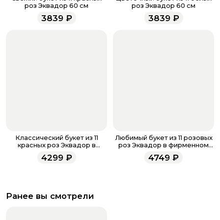
напишите WhatsApp
+7 937 333-66-53
. Наши
роз Эквадор 60 см
роз Эквадор 60 см
менеджеры работают ежедневно с 9.00 до 23.00 и
3839
₽
3839
₽
всегда рады проконсультировать вас.
Классический букет из 11
Любимый букет из 11 розовых
красных роз Эквадор в
роз Эквадор в фирменном
фирменном оформлении 70
оформлении 60 см
4299
₽
4749
₽
см
Ранее вы смотрели