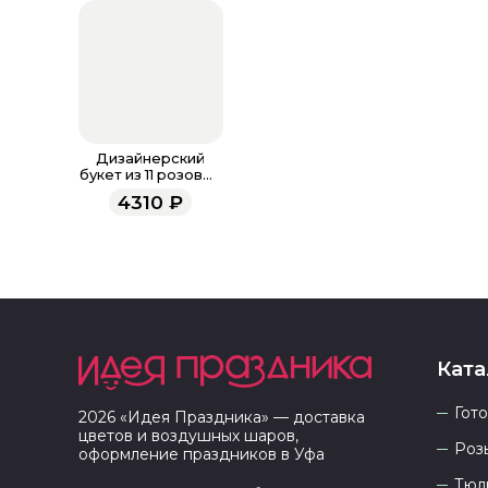
Дизайнерский
букет из 11 розовых
кустовых роз.
4310
₽
Ката
Гот
2026
«
Идея Праздника
» — доставка
цветов и воздушных шаров,
Роз
оформление праздников в
Уфа
Тюл