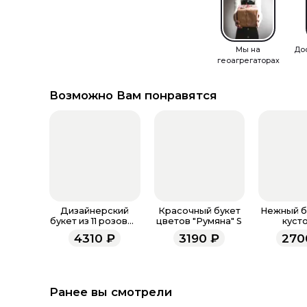
Мы на
До
геоагрегаторах
Возможно Вам понравятся
Дизайнерский
Красочный букет
Нежный бу
букет из 11 розовых
цветов "Румяна" S
куст
кустовых роз.
пионовид
4310
₽
3190
₽
270
«Джелат
Ранее вы смотрели