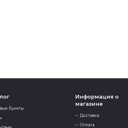
карта, ЮMoney
После заверш
подтверждени
Если у вас ос
номеру телеф
937 333-66-53
.
23.00 и всегд
лог
Информация о
магазине
овые букеты
Доставка
ы
Оплата
ьпаны