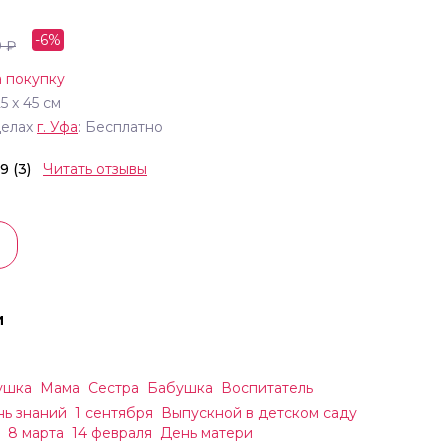
-
6
%
0
₽
 покупку
25
х
45
см
делах
г.
Уфа
: Бесплатно
.9 (3)
Читать отзывы
и
ушка
Мама
Сестра
Бабушка
Воспитатель
нь знаний
1 сентября
Выпускной в детском саду
8 марта
14 февраля
День матери