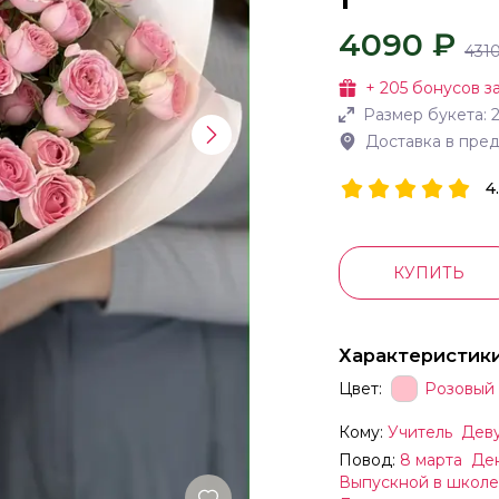
4090 ₽
431
+
205
бонусов за
Размер букета:
Доставка в пре
4
КУПИТЬ
Характеристик
Цвет:
Розовый
Кому:
Учитель
Дев
Повод:
8 марта
Де
Выпускной в школе