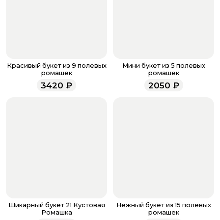
Оплатите товар выбрав удобный для вас способ:
банковская карта, ЮMoney, SberPay, T-Pay.
После завершения оплаты с вами свяжется
менеджер для подтверждения и информировании о
доставке.
Если у вас остались вопросы по оформлению заказа,
звоните по номеру телефона
8 (927) 936-71-86
или
Красивый букет из 9 полевых
Мини букет из 5 полевых
напишите WhatsApp
+7 937 333-66-53
. Наши
ромашек
ромашек
менеджеры работают ежедневно с 9.00 до 23.00 и
3420
₽
2050
₽
всегда рады проконсультировать вас.
Шикарный букет 21 Кустовая
Нежный букет из 15 полевых
Ромашка
ромашек