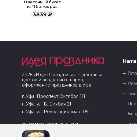
Цветочный букет
из 11 белых роз
Эквадор 60 см
3839
₽
Ката
Гот
2026
«
Идея Праздника
» — доставка
цветов и воздушных шаров,
Роз
оформление праздников в
Уфа
Тюл
г. Уфа, Проспект Октября 111
Цве
г. Уфа, ул. Б. Бикбая 21
г. Уфа, ул. Революционная 109
Воз
Тов
8 (927) 333-94-33