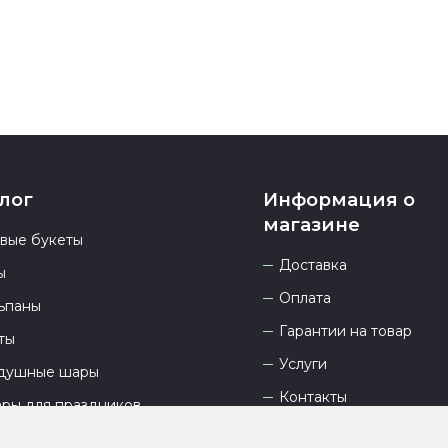
лог
Информация о
магазине
овые букеты
Доставка
ы
Оплата
ьпаны
Гарантии на товар
ты
Услуги
душные шары
Контакты
ары для праздников
Отзывы