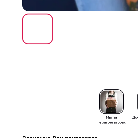
Мы на
До
геоагрегаторах