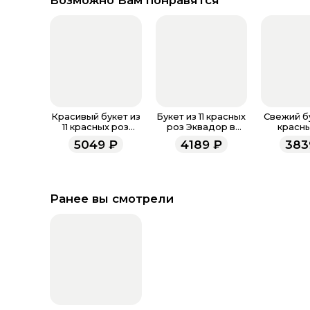
Возможно Вам понравятся
Красивый букет из
Букет из 11 красных
Свежий бу
11 красных роз
роз Эквадор в
красны
Эквадор 100 см
фирменном
Эквадор
5049
₽
4189
₽
383
оформлении 60 см
Ранее вы смотрели