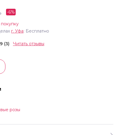
-
6
%
₽
 покупку
делах
г.
Уфа
: Бесплатно
.9 (3)
Читать отзывы
и
вые розы