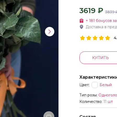
3619 ₽
3839
+
181
бонусов за
Доставка в пре
4
КУПИТЬ
Характеристик
Цвет:
Белый
Тип розы:
Одноголо
Количество:
11 шт
Состав