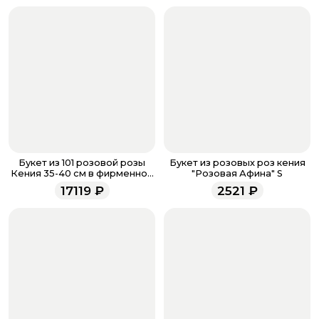
если они у вас есть. Чтобы проверить наличие
бонусов, необходимо заполнить поле телефона.
Когда все поля будет заполнены, нажмите на
кнопку «Оформить заказ».
Оплатите товар выбрав удобный для вас способ:
банковская карта, ЮMoney, SberPay, T-Pay.
После завершения оплаты с вами свяжется
менеджер для подтверждения и информировании о
доставке.
Если у вас остались вопросы по оформлению заказа,
звоните по номеру телефона
8 (927) 936-71-86
или
Букет из 101 розовой розы
Букет из розовых роз кения
напишите WhatsApp
+7 937 333-66-53
. Наши
Кения 35-40 см в фирменной
"Розовая Афина" S
упаковке
менеджеры работают ежедневно с 9.00 до 23.00 и
17119
₽
2521
₽
всегда рады проконсультировать вас.