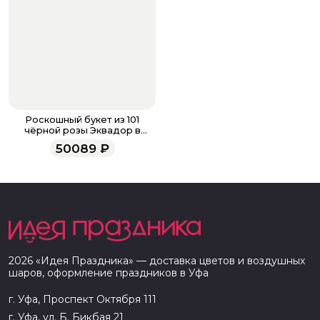
Роскошный букет из 101
чёрной розы Эквадор в
матовой бумаге
50089
₽
2026
«
Идея Праздника
» — доставка цветов и воздушных
шаров, оформление праздников в
Уфа
г. Уфа, Проспект Октября 111
г. Уфа, ул. Б. Бикбая 21