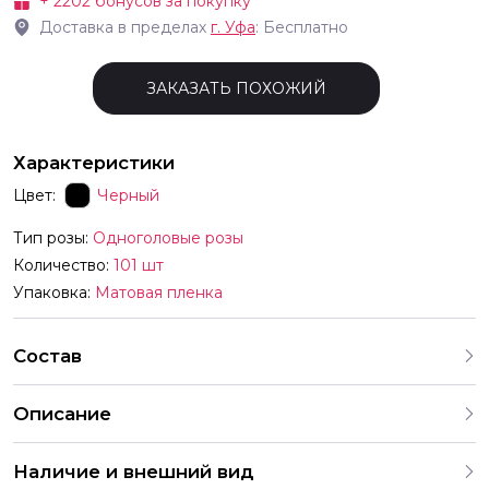
+
2202
бонусов за покупку
Доставка в пределах
г.
Уфа
: Бесплатно
ЗАКАЗАТЬ ПОХОЖИЙ
Характеристики
Цвет:
Черный
Тип розы:
Одноголовые розы
Количество:
101 шт
Упаковка:
Матовая пленка
Состав
Описание
Описание товара Количество 101 шт Состав букета
Наличие и внешний вид
черные Розы Высота цветка 50-60 см Страна Эквадор