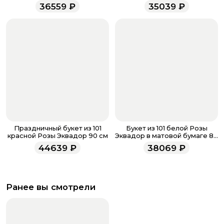
бумаге 50 см
менеджеры работают ежедневно с 9.00 до 23.00 и
36559
₽
35039
₽
всегда рады проконсультировать вас.
Праздничный букет из 101
Букет из 101 белой Розы
красной Розы Эквадор 90 см
Эквадор в матовой бумаге 80
см
44639
₽
38069
₽
Ранее вы смотрели