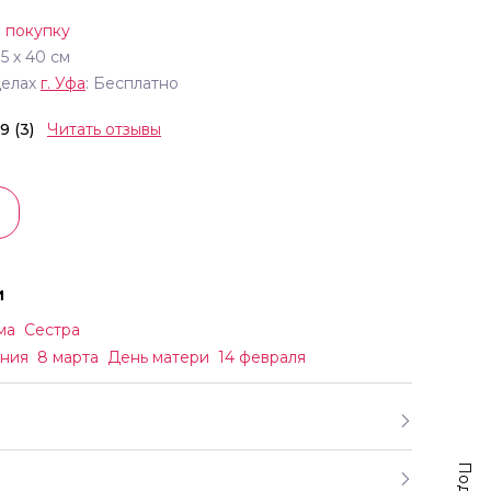
 покупку
35
х
40
см
делах
г.
Уфа
: Бесплатно
.9 (3)
Читать отзывы
и
ма
Сестра
ния
8 марта
День матери
14 февраля