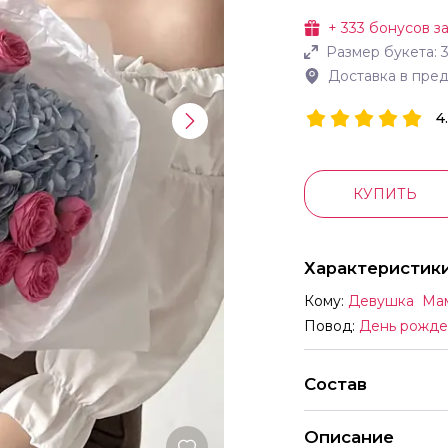
+
333
бонусов за
Размер букета:
Доставка в пре
4
КУПИТЬ
Характеристик
Кому:
Девушка
Ма
Повод:
День рожде
Состав
Описание