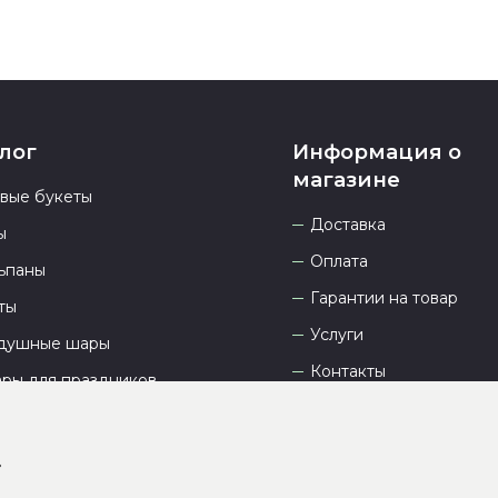
лог
Информация о
магазине
овые букеты
Доставка
ы
Оплата
ьпаны
Гарантии на товар
ты
Услуги
душные шары
Контакты
ары для праздников
Отзывы
О компании
»