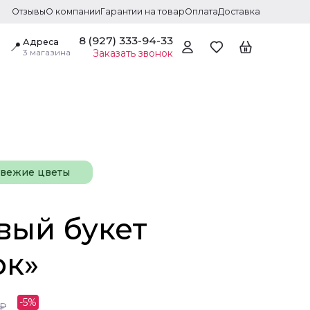
Отзывы
О компании
Гарантии на товар
Оплата
Доставка
8 (927) 333-94-33
Адреса
📍
3 магазина
Заказать звонок
свежие цветы
вый букет
ок»
-
5
%
₽