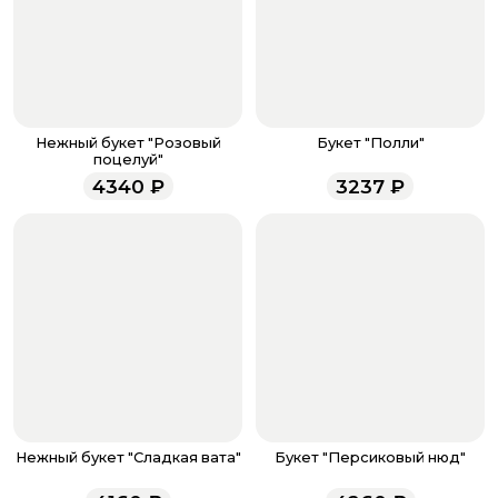
банковская карта, ЮMoney, SberPay, T-Pay.
После завершения оплаты с вами свяжется
менеджер для подтверждения и информировании о
доставке.
Если у вас остались вопросы по оформлению заказа,
звоните по номеру телефона
8 (927) 936-71-86
или
Нежный букет "Розовый
Букет "Полли"
напишите WhatsApp
+7 937 333-66-53
. Наши
поцелуй"
менеджеры работают ежедневно с 9.00 до 23.00 и
4340
₽
3237
₽
всегда рады проконсультировать вас.
Нежный букет "Сладкая вата"
Букет "Персиковый нюд"