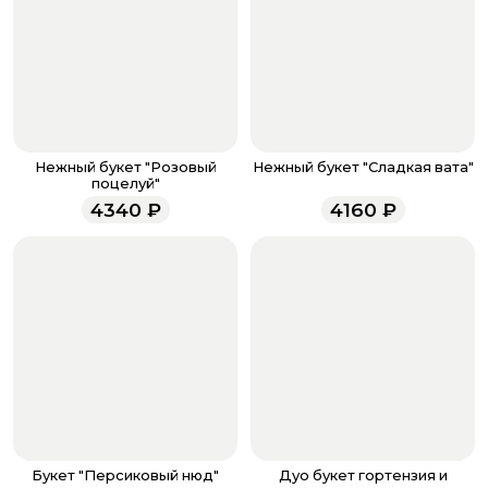
кнопку «Оформить заказ».
Оплатите товар выбрав удобный для вас способ:
банковская карта, ЮMoney, SberPay, T-Pay.
После завершения оплаты с вами свяжется
менеджер для подтверждения и информировании о
доставке.
Если у вас остались вопросы по оформлению заказа,
звоните по номеру телефона
8 (927) 936-71-86
или
Нежный букет "Розовый
Нежный букет "Сладкая вата"
напишите WhatsApp
+7 937 333-66-53
. Наши
поцелуй"
менеджеры работают ежедневно с 9.00 до 23.00 и
4340
₽
4160
₽
всегда рады проконсультировать вас.
Букет "Персиковый нюд"
Дуо букет гортензия и