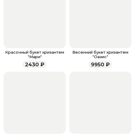
Когда все поля будет заполнены, нажмите на
кнопку «Оформить заказ».
Оплатите товар выбрав удобный для вас способ:
банковская карта, ЮMoney, SberPay, T-Pay.
После завершения оплаты с вами свяжется
менеджер для подтверждения и информировании о
доставке.
Если у вас остались вопросы по оформлению заказа,
звоните по номеру телефона
8 (927) 936-71-86
или
Красочный букет хризантем
Весенний букет хризантем
напишите WhatsApp
+7 937 333-66-53
. Наши
"Мари"
"Оазис"
менеджеры работают ежедневно с 9.00 до 23.00 и
2430
₽
9950
₽
всегда рады проконсультировать вас.