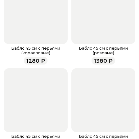
кнопку «Оформить заказ».
Оплатите товар выбрав удобный для вас способ:
банковская карта, ЮMoney, SberPay, T-Pay.
После завершения оплаты с вами свяжется
менеджер для подтверждения и информировании о
доставке.
Если у вас остались вопросы по оформлению заказа,
звоните по номеру телефона
8 (927) 936-71-86
или
Баблс 45 см с перьями
Баблс 45 см с перьями
напишите WhatsApp
+7 937 333-66-53
. Наши
(коралловые)
(розовые)
менеджеры работают ежедневно с 9.00 до 23.00 и
1280
₽
1380
₽
всегда рады проконсультировать вас.
Баблс 45 см с перьями
Баблс 45 см с перьями